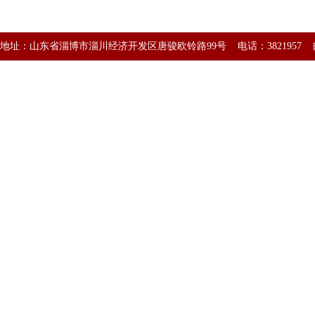
地址：山东省淄博市淄川经济开发区唐骏欧铃路99号 电话：3821957 邮编