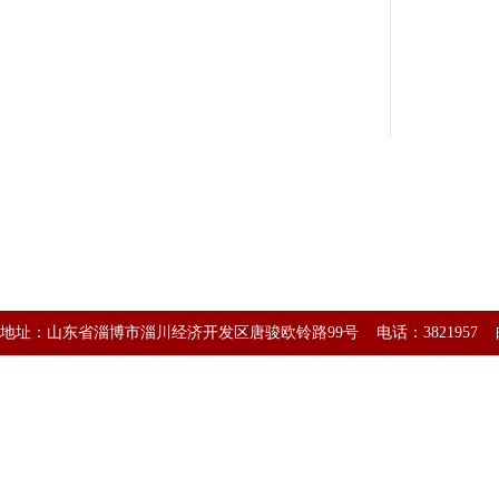
地址：山东省淄博市淄川经济开发区唐骏欧铃路99号 电话：3821957 邮编