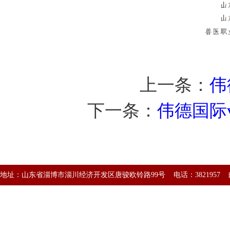
上一条：
伟
下一条：
伟德国际v
地址：山东省淄博市淄川经济开发区唐骏欧铃路99号 电话：3821957 邮编