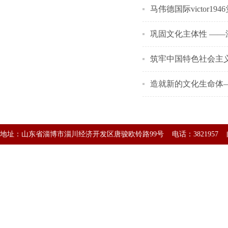
马伟德国际victor1
巩固文化主体性 ——
筑牢中国特色社会主义
造就新的文化生命体
地址：山东省淄博市淄川经济开发区唐骏欧铃路99号 电话：3821957 邮编