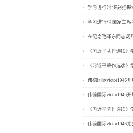
学习进行时|深刻把
学习进行时|国家主
在纪念毛泽东同志诞辰
《习近平著作选读》学
《习近平著作选读》
伟德国际victor19
伟德国际victor19
《习近平著作选读》
伟德国际victor19