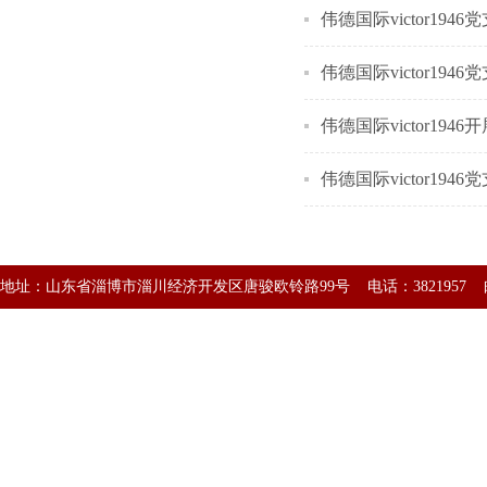
伟德国际victor19
伟德国际victor1
伟德国际victor19
伟德国际victor19
地址：山东省淄博市淄川经济开发区唐骏欧铃路99号 电话：3821957 邮编